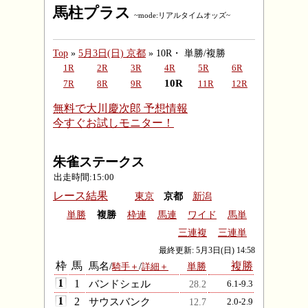
馬柱プラス
~mode:リアルタイムオッズ~
Top
»
5月3日(日) 京都
» 10R・ 単勝/複勝
1R
2R
3R
4R
5R
6R
10R
7R
8R
9R
11R
12R
無料で大川慶次郎 予想情報
今すぐお試しモニター！
朱雀ステークス
出走時間:15:00
レース結果
東京
京都
新潟
単勝
複勝
枠連
馬連
ワイド
馬単
三連複
三連単
最終更新: 5月3日(日) 14:58
枠
馬
馬名/
/
複勝
単勝
騎手＋
詳細＋
1
バンドシェル
28.2
6.1-9.3
2
サウスバンク
12.7
2.0-2.9