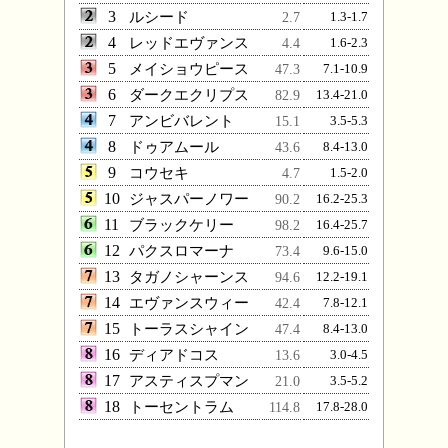
3
ルシード
2.7
1.3-1.7
4
レッドエヴァンス
4.4
1.6-2.3
5
メイショウピース
47.3
7.1-10.9
6
ダークエクリプス
82.9
13.4-21.0
7
アンビバレント
15.1
3.5-5.3
8
ドゥアムール
43.6
8.4-13.0
9
コウセキ
4.7
1.5-2.0
10
ジャスパーノワー
90.2
16.2-25.3
11
ブラックケリー
98.2
16.4-25.7
12
パクスロマーナ
73.4
9.6-15.0
13
タガノシャーンス
94.6
12.2-19.1
14
エヴァンスウィー
42.4
7.8-12.1
15
トーラスシャイン
47.4
8.4-13.0
16
ディアドコス
13.6
3.0-4.5
17
アスティスプマン
21.0
3.5-5.2
18
トーセントラム
114.8
17.8-28.0