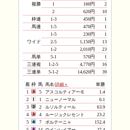
複勝
1
160円
2
2
620円
10
枠連
1-3
450円
1
馬連
1-5
470円
1
1-5
230円
1
ワイド
2-5
1,150円
13
1-2
2,010円
23
馬単
5-1
570円
1
三連複
1-2-5
4,770円
16
三連単
5-1-2
14,620円
39
着
枠
馬
馬名/
詳細＋
単勝
1
5
アスコルティアーモ
1.4
2
1
ニューノーマル
6.1
3
2
ルソルティール
63.9
4
4
ルージュクレセント
23.2
5
7
ポルテーニャ
152.4
5
14
ウインレイアー
27.4