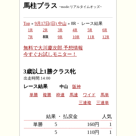
馬柱プラス
~mode:リアルタイムオッズ~
Top
»
9月17日(日) 中山
» 8R・ レース結果
1R
2R
3R
4R
5R
6R
8R
7R
9R
10R
11R
12R
無料で大川慶次郎 予想情報
今すぐお試しモニター！
3歳以上1勝クラス牝
出走時間:14:00
レース結果
中山
阪神
単勝
複勝
枠連
馬連
ワイド
馬単
三連複
三連単
結果 ・ 払戻金
人気
単勝
5
160円
1
5
110円
1