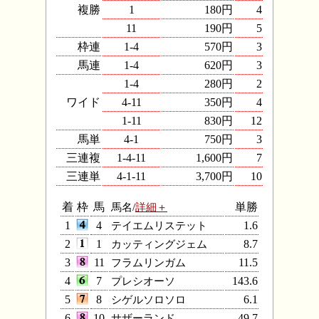
複勝
1
180円
4
11
190円
5
枠連
1-4
570円
3
馬連
1-4
620円
3
1-4
280円
2
ワイド
4-11
350円
4
1-11
830円
12
馬単
4-1
750円
3
三連複
1-4-11
1,600円
7
三連単
4-1-11
3,700円
10
着
枠
馬
馬名/
詳細＋
単勝
1
4
テイエムリステット
1.6
2
1
カッティングジェム
8.7
3
11
フラムリンガム
11.5
4
7
プレシオーソ
143.6
5
8
シゲルソロソロ
6.1
6
10
サザーランド
49.7