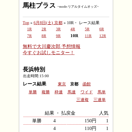
馬柱プラス
~mode:リアルタイムオッズ~
Top
»
6月8日(土) 京都
» 10R・ レース結果
1R
2R
3R
4R
5R
6R
10R
7R
8R
9R
11R
12R
無料で大川慶次郎 予想情報
今すぐお試しモニター！
長浜特別
出走時間:15:00
レース結果
東京
京都
函館
単勝
複勝
枠連
馬連
ワイド
馬単
三連複
三連単
結果 ・ 払戻金
人気
単勝
4
150円
1
4
110円
1