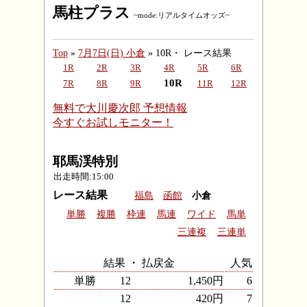
馬柱プラス
~mode:リアルタイムオッズ~
Top
»
7月7日(日) 小倉
» 10R・ レース結果
1R
2R
3R
4R
5R
6R
10R
7R
8R
9R
11R
12R
無料で大川慶次郎 予想情報
今すぐお試しモニター！
耶馬渓特別
出走時間:15:00
レース結果
福島
函館
小倉
単勝
複勝
枠連
馬連
ワイド
馬単
三連複
三連単
結果 ・ 払戻金
人気
単勝
12
1,450円
6
12
420円
7