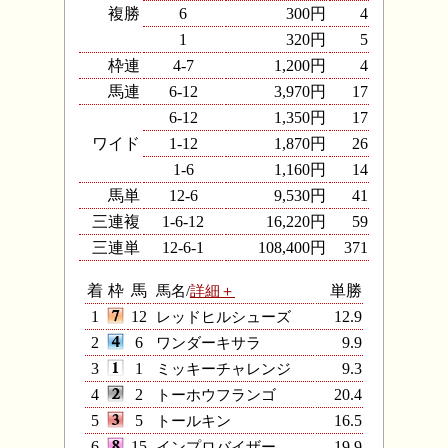
複勝
6
300円
4
1
320円
5
枠連
4-7
1,200円
4
馬連
6-12
3,970円
17
6-12
1,350円
17
ワイド
1-12
1,870円
26
1-6
1,160円
14
馬単
12-6
9,530円
41
三連複
1-6-12
16,220円
59
三連単
12-6-1
108,400円
371
着
枠
馬
馬名/
詳細＋
単勝
1
12
レッドヒルシューズ
12.9
2
6
ワンダーキサラ
9.9
3
1
ミッキーチャレンジ
9.3
4
2
トーホウフランゴ
20.4
5
5
トールキン
16.5
6
15
インプロバイザー
19.9