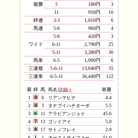
複勝
5
180円
3
11
950円
10
枠連
3-3
1,010円
6
馬連
5-6
960円
4
5-6
420円
3
ワイド
6-11
2,790円
25
5-11
3,280円
30
馬単
6-5
1,900円
6
三連複
5-6-11
13,040円
35
三連単
6-5-11
36,440円
122
着
枠
馬
馬名/
詳細＋
単勝
1
6
リアンマヒナ
4.4
2
5
タナブイハチターボ
5.5
3
11
アラビアンジョイ
45.6
4
13
ゴッドアイ
5.0
5
17
サトノフレイ
2.9
6
1
オースミサイファー
51.0