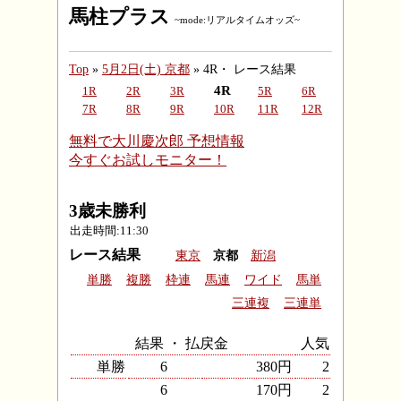
馬柱プラス
~mode:リアルタイムオッズ~
Top
»
5月2日(土) 京都
» 4R・ レース結果
4R
1R
2R
3R
5R
6R
7R
8R
9R
10R
11R
12R
無料で大川慶次郎 予想情報
今すぐお試しモニター！
3歳未勝利
出走時間:11:30
レース結果
東京
京都
新潟
単勝
複勝
枠連
馬連
ワイド
馬単
三連複
三連単
結果 ・ 払戻金
人気
単勝
6
380円
2
6
170円
2