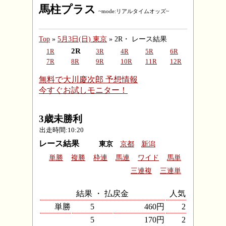
馬柱プラス
~mode:リアルタイムオッズ~
Top
»
5月3日(日) 東京
» 2R・ レース結果
2R
1R
3R
4R
5R
6R
7R
8R
9R
10R
11R
12R
無料で大川慶次郎 予想情報
今すぐお試しモニター！
3歳未勝利
出走時間:10:20
レース結果
東京
京都
新潟
単勝
複勝
枠連
馬連
ワイド
馬単
三連複
三連単
結果 ・ 払戻金
人気
単勝
5
460円
2
5
170円
2