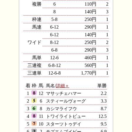
複勝
6
110円
2
8
140円
3
枠連
5-8
250円
1
馬連
6-12
290円
1
6-12
140円
1
ワイド
8-12
250円
2
6-8
290円
3
馬単
12-6
460円
1
三連複
6-8-12
560円
1
三連単
12-6-8
1,770円
1
着
枠
馬
馬名/
詳細＋
単勝
1
12
マサッチェハマー
2.2
2
6
スティールヴォーグ
3.3
3
8
カシマライフウ
8.7
4
11
トワイライトビュー
12.5
5
10
スターツトゥデイ
9.5
6
2
モズエムブイピー
6.9