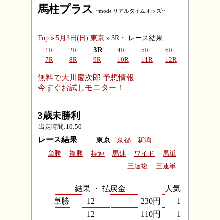
馬柱プラス
~mode:リアルタイムオッズ~
Top
»
5月3日(日) 東京
» 3R・ レース結果
3R
1R
2R
4R
5R
6R
7R
8R
9R
10R
11R
12R
無料で大川慶次郎 予想情報
今すぐお試しモニター！
3歳未勝利
出走時間:10:50
レース結果
東京
京都
新潟
単勝
複勝
枠連
馬連
ワイド
馬単
三連複
三連単
結果 ・ 払戻金
人気
単勝
12
230円
1
12
110円
1