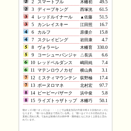
2
スマートブル
49.5
木幡初
3
ディープキング
61.5
西塚洸
4
レッドルイナール
51.5
▲佐藤
5
カンレイスキー
16.7
江田照
6
カルフ
15.8
原優介
7
スクレイピング
4.7
岩田康
8
ヴォラーレ
330.0
木幡育
9
コーシューパンジャ
6.6
△長浜
10
レッドベルダンス
7.4
嶋田純
11
マテンロウノカゼ
3.1
横山典
12
ミスティマウンテン
17.4
荻野極
13
ボーヌロマネ
97.7
北村宏
14
ビービーバザーク
5.8
浜中俊
15
ライズトゥザトップ
50.1
木幡巧
朝オッズ=朝一オッズとは・・・ここでは発走当日の午前９時４０分頃のオッズに
なります。「朝一から直前まで売れている馬」と「朝一はイマイチの売れ行きも
直前に売れた馬」であれば前者の方が的中率・期待値ともに大きく上回ると言わ
れています。