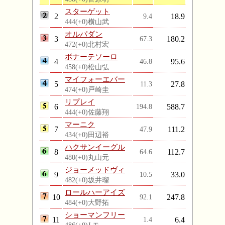
スターゲット
2
9.4
18.9
444(+0)横山武
オルパダン
3
67.3
180.2
472(+0)北村宏
ボナーテソーロ
4
46.8
95.6
458(+0)松山弘
マイフォーエバー
5
11.3
27.8
474(+0)戸崎圭
リプレイ
6
194.8
588.7
444(+0)佐藤翔
マーニク
7
47.9
111.2
434(+0)田辺裕
ハクサンイーグル
8
64.6
112.7
480(+0)丸山元
ジョーメッドヴィ
9
10.5
33.0
482(+0)坂井瑠
ロールハーアイズ
10
92.1
247.8
484(+0)大野拓
ショーマンフリー
11
1.4
6.4