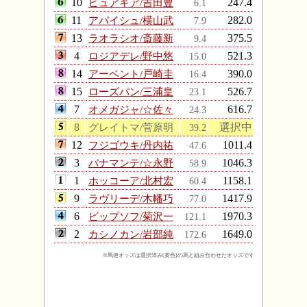
10
ピュアキア/吉田豊
247.4
6.1
11
アパイシュ/横山武
282.0
7.9
13
ラオラシオ/斎藤新
375.5
9.4
4
ロジアデレ/野中悠
521.3
15.0
14
アーベント/戸崎圭
390.0
16.4
15
ローズパン/三浦皇
526.7
23.1
7
オメガジャ/☆佐々
616.7
24.3
8
グレイトマ/菅原明
選択中
39.2
12
フジゴウキ/丹内祐
1011.4
47.6
3
バナマンテ/☆永野
1046.3
58.9
1
ホッコーア/北村宏
1158.1
60.4
9
ラヴリーデ/木幡巧
1417.9
77.0
6
ビップソフ/菊沢一
1970.3
121.1
2
カシノカン/岩部純
1649.0
172.6
※馬連オッズは選択済み(黄色)の馬と組み合わせたオッズです