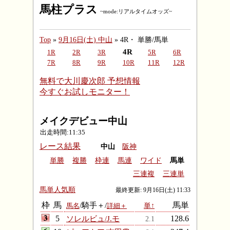
馬柱プラス
~mode:リアルタイムオッズ~
Top
»
9月16日(土) 中山
» 4R・ 単勝/馬単
4R
1R
2R
3R
5R
6R
7R
8R
9R
10R
11R
12R
無料で大川慶次郎 予想情報
今すぐお試しモニター！
メイクデビュー中山
出走時間:11:35
レース結果
中山
阪神
単勝
複勝
枠連
馬連
ワイド
馬単
三連複
三連単
馬単人気順
最終更新: 9月16日(土) 11:33
枠
馬
/騎手＋/
馬単
単↑
馬名
詳細＋
5
ソレルビュ/J.モ
128.6
2.1