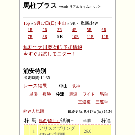
馬柱プラス
~mode:リアルタイムオッズ~
Top
»
9月17日(日) 中山
» 9R・ 単勝/枠連
1R
2R
3R
4R
5R
6R
9R
7R
8R
10R
11R
12R
無料で大川慶次郎 予想情報
今すぐお試しモニター！
浦安特別
出走時間:14:35
レース結果
中山
阪神
単勝
複勝
枠連
馬連
ワイド
馬単
三連複
三連単
枠連人気順
最終更新: 9月17日(日) 14:34
枠
馬
/
/詳細＋
枠連
単勝
馬名
騎手＋
アリススプリング
1
26.0
470(+0)菅原明