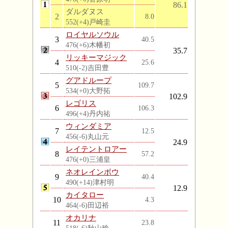
86.1
ダルダヌス
2
8.0
552(+4)戸崎圭
ロイヤルソウル
3
40.5
476(+6)木幡初
35.7
リッキーマジック
4
25.6
510(-2)吉田豊
グアドループ
5
109.7
534(+0)大野拓
102.9
レゴリス
6
106.3
496(+4)丹内祐
ウィンダミア
7
12.5
456(-6)丸山元
24.9
レイテントロアー
8
57.2
476(+0)三浦皇
ネオレインボウ
9
40.4
490(+14)津村明
12.9
カイタロー
10
4.3
464(-6)田辺裕
オカリナ
11
23.8