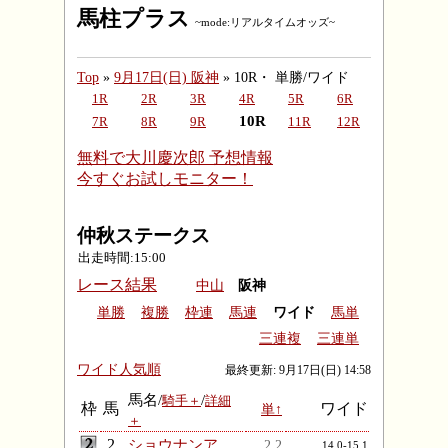
馬柱プラス
~mode:リアルタイムオッズ~
Top
»
9月17日(日) 阪神
» 10R・ 単勝/ワイド
1R
2R
3R
4R
5R
6R
10R
7R
8R
9R
11R
12R
無料で大川慶次郎 予想情報
今すぐお試しモニター！
仲秋ステークス
出走時間:15:00
レース結果
中山
阪神
単勝
複勝
枠連
馬連
ワイド
馬単
三連複
三連単
ワイド人気順
最終更新: 9月17日(日) 14:58
馬名/
/
騎手＋
詳細
枠
馬
ワイド
単↑
＋
2
ショウナンア...
2.2
14.0-15.1