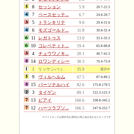
8
セッション
5.9
20.7-22.5
7
ペースセッテ...
6.7
24.6-26.7
5
トランキリテ
9.0
29.4-31.6
6
モズゴールド...
11.8
30.8-32.4
11
レガトゥス
13.0
33.5-35.5
10
コレペティト...
19.4
65.8-68.8
4
チュウワノキ...
20.1
40.7-42.5
14
ロワンディシー
30.3
70.4-73.0
1
リッケンバッ...
35.9
選択中
9
ヴィルヘルム
67.5
87.0-89.2
15
パーソナルハイ
82.6
175.8-179.5
3
タイゲン
89.1
122.3-125.3
13
ビアイ
160.6
338.8-345.2
12
ハーツラプソ...
166.5
247.9-252.7
※ワイドオッズは選択済み(黄色)の馬と組み合わせたオッズです