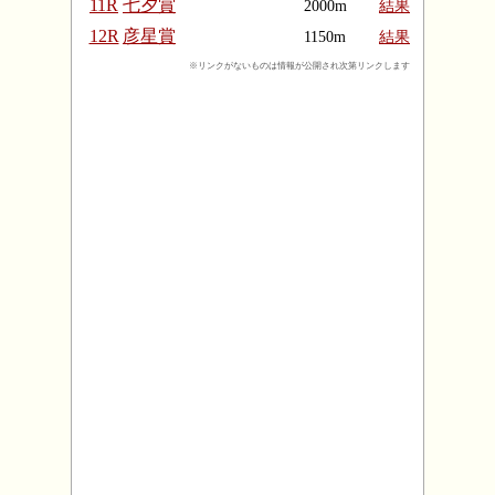
11R
七夕賞
2000m
結果
12R
彦星賞
1150m
結果
※リンクがないものは情報が公開され次第リンクします