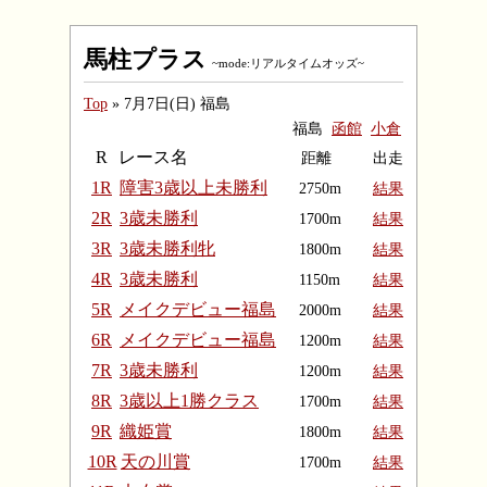
馬柱プラス
~mode:リアルタイムオッズ~
Top
» 7月7日(日) 福島
福島
函館
小倉
R
レース名
距離
出走
1R
障害3歳以上未勝利
2750m
結果
2R
3歳未勝利
1700m
結果
3R
3歳未勝利牝
1800m
結果
4R
3歳未勝利
1150m
結果
5R
メイクデビュー福島
2000m
結果
6R
メイクデビュー福島
1200m
結果
7R
3歳未勝利
1200m
結果
8R
3歳以上1勝クラス
1700m
結果
9R
織姫賞
1800m
結果
10R
天の川賞
1700m
結果