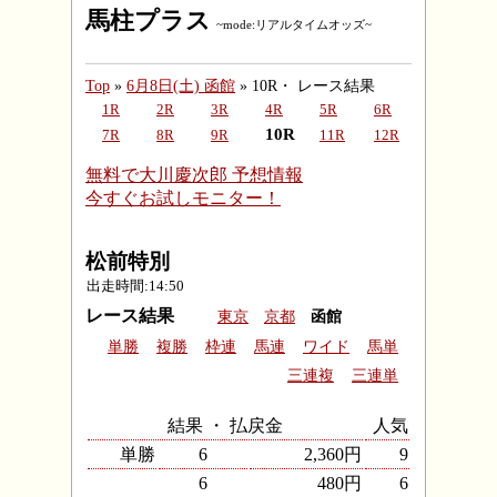
馬柱プラス
~mode:リアルタイムオッズ~
Top
»
6月8日(土) 函館
» 10R・ レース結果
1R
2R
3R
4R
5R
6R
10R
7R
8R
9R
11R
12R
無料で大川慶次郎 予想情報
今すぐお試しモニター！
松前特別
出走時間:14:50
レース結果
東京
京都
函館
単勝
複勝
枠連
馬連
ワイド
馬単
三連複
三連単
結果 ・ 払戻金
人気
単勝
6
2,360円
9
6
480円
6