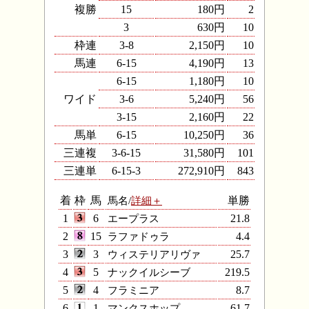
複勝
15
180円
2
3
630円
10
枠連
3-8
2,150円
10
馬連
6-15
4,190円
13
6-15
1,180円
10
ワイド
3-6
5,240円
56
3-15
2,160円
22
馬単
6-15
10,250円
36
三連複
3-6-15
31,580円
101
三連単
6-15-3
272,910円
843
着
枠
馬
馬名/
詳細＋
単勝
1
6
エープラス
21.8
2
15
ラファドゥラ
4.4
3
3
ウィステリアリヴァ
25.7
4
5
ナックイルシーブ
219.5
5
4
フラミニア
8.7
6
1
マンクスホップ
61.7