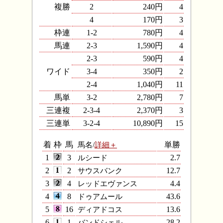
複勝
2
240円
4
4
170円
3
枠連
1-2
780円
4
馬連
2-3
1,590円
4
2-3
590円
4
ワイド
3-4
350円
2
2-4
1,040円
11
馬単
3-2
2,780円
7
三連複
2-3-4
2,370円
3
三連単
3-2-4
10,890円
15
着
枠
馬
馬名/
詳細＋
単勝
1
3
ルシード
2.7
2
2
サウスバンク
12.7
3
4
レッドエヴァンス
4.4
4
8
ドゥアムール
43.6
5
16
ディアドコス
13.6
6
1
バンドシェル
28.2